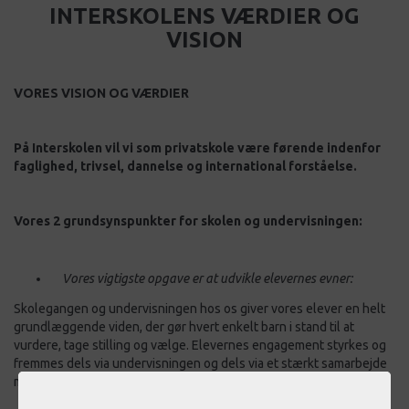
INTERSKOLENS VÆRDIER OG
VISION
VORES VISION OG VÆRDIER
På Interskolen vil vi som privatskole være førende indenfor
faglighed, trivsel, dannelse og international forståelse.
Vores 2 grundsynspunkter for skolen og undervisningen:
Vores vigtigste opgave er at udvikle elevernes evner:
Skolegangen og undervisningen hos os giver vores elever en helt
grundlæggende viden, der gør hvert enkelt barn i stand til at
vurdere, tage stilling og vælge. Elevernes engagement styrkes og
fremmes dels via undervisningen og dels via et stærkt samarbejde
mellem skolen og hjemmet.