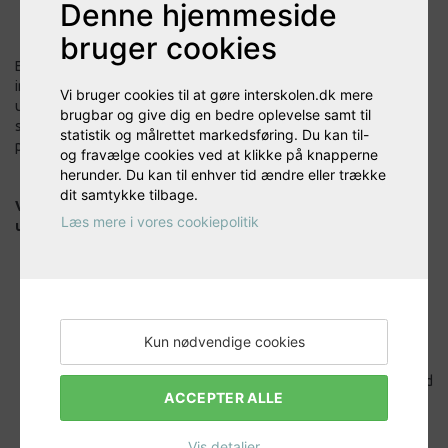
Denne hjemmeside
Vores mål er at fremme international forståelse:
bruger cookies
Eleverne skal opnå en grundlæggende forståelse for vores fælles,
internationale samfund. Denne indsigt og forståelse opnås ved at
Vi bruger cookies til at gøre interskolen.dk mere
undervise i og beskæftige os med sproglige, kulturelle og
brugbar og give dig en bedre oplevelse samt til
samfundsmæssige sammenhænge - altid uden religiøs og politisk
statistik og målrettet markedsføring. Du kan til-
påvirkning.
og fravælge cookies ved at klikke på knapperne
herunder. Du kan til enhver tid ændre eller trække
dit samtykke tilbage.
Vores 3 kerneprincipper, som alle aktiviteter og al
Læs mere i vores cookiepolitik
undervisning bygger på:
Alle aktiviteter og al undervisning skal være
personlighedsudviklende for vores elever
Vores undervisning lever som minimum op til almene krav i
Kun nødvendige cookies
folkeskolen
Vi forbereder vores elever til at indgå i og leve i et samfund
ACCEPTER ALLE
med frihed og folkestyre
Vis detaljer